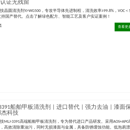
HS认证无残留
技晶圆清洗剂YJ-WG500，专攻半导体先进制程，清洗效率≥99.8%，VOC＜5
支持国产替代。点击了解绿色配方、智能工艺及客户实证案例！
1
查看更
J-3391船舶甲板清洗剂 | 进口替代 | 强力去油 | 漆面
羽杰科技
技MLJ-3391高端船舶甲板清洗剂，专为替代进口产品研发。采用AOS+APG
方，高效清除重油污，同时无损漆面与金属，具备防锈缓蚀功能。低泡易