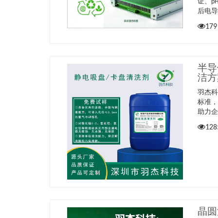
证、p
后电导
179
半导
洁方
羽杰科技
标准，
助力
128
晶圆