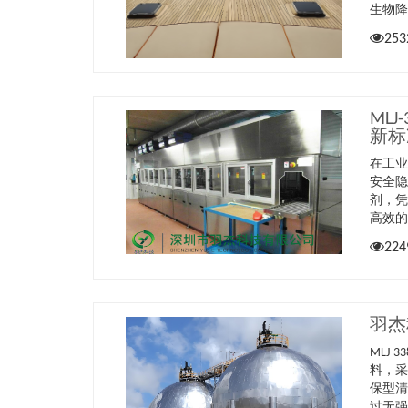
生物降
253
ML
新标
在工
安全隐
剂，
高效
224
羽杰
MLJ
料，采
保型清
过无强