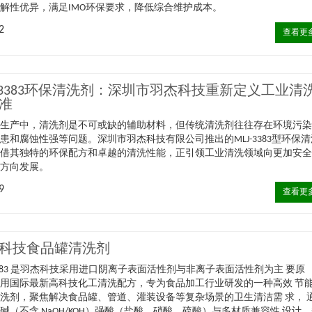
解性优异，满足IMO环保要求，降低综合维护成本。
2
查看更
J-3383环保清洗剂：深圳市羽杰科技重新定义工业清
准
业生产中，清洗剂是不可或缺的辅助材料，但传统清洗剂往往存在环境污
患和腐蚀性强等问题。深圳市羽杰科技有限公司推出的MLJ-3383型环保清
凭借其独特的环保配方和卓越的清洗性能，正引领工业清洗领域向更加安
的方向发展。
9
查看更
科技食品罐清洗剂
-3383 是羽杰科技采用进口阴离子表面活性剂与非离子表面活性剂为主 要原
用国际最新高科技化工清洗配方，专为食品加工行业研发的一种高效 节
洗剂，聚焦解决食品罐、管道、灌装设备等复杂场景的卫生清洁需 求， 
碱（不含 NaOH/KOH）强酸（盐酸、硝酸、硫酸）与多材质兼容性 设计