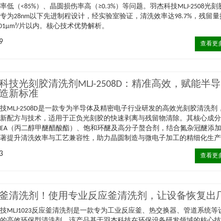
率低（<85%）、晶圆损伤率高（≥0.3%）等问题。羽杰科技MLJ-2508光刻
专为28nm以下先进制程设计，经实验室验证，清洗效率达98.7%，残留量
.01μm²/片以内。核心技术优势解析。
9
查看更
科技光刻胶清洗剂MLJ-2508D：精准高效，赋能半导
造新标准
技MLJ-2508D是一款专为半导体及精密电子行业研发的高效光刻胶清洗剂
创新配方与技术，适用于正负光刻胶的快速剥离与残留物清除。其核心成
MEA（丙二醇甲醚醋酸酯）、饱和环醚及高分子螯合剂，结合氮杂冠醚添
显著提升清洗效率与工艺兼容性，助力晶圆制造与微电子加工的精细化生
3
查看更
釜清洗剂！使用专业反应釜清洗剂，让设备恢复出
技MLJ1023反应釜清洗剂是一款专为工业反应釜、热交换器、管道系统等
计的高效环保型清洗剂。该产品基于羽杰科技在环保设备研发领域的核心