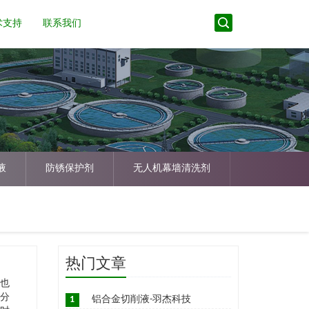
术支持
联系我们
液
防锈保护剂
无人机幕墙清洗剂
热门文章
是也
般分
1
铝合金切削液-羽杰科技