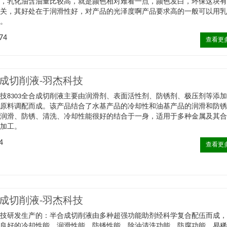
类，乳化油含油量比较高，就是颜色相对难看一点，颜色发白，环保这块
过关，其好处在于润滑性好，对产品的光泽度啊产品要求高的一般可以用
种。
74
查看更
成切削液-羽杰科技
技8303全合成切削液​主要由润滑剂、表面活性剂、防锈剂、极压剂等添
要原料调配而成。该产品结合了水基产品的冷却性和油基产品的润滑和防
将润滑、防锈、清洗、冷却性能很好的结合于一身，适用于多种金属及其
械加工。
4
查看更
成切削液-羽杰科技
科技研发生产的：半合成切削液由多种超强功能助剂经科学复合配伍而成
备良好的冷却性能、润滑性能、防锈性能、除油清洗功能、防腐功能、易