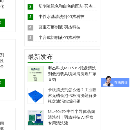
有时
2
切削液绿色和白色的区别-羽杰科技
乳化
3
中性水基清洗剂-羽杰科技
多
4
蓝宝石磨削液-羽杰科技
5
半合成切削液-羽杰科技
加剂
最新发布
锈性
合金
羽杰科技MLJ-6012托盘清洗
剂低泡载具喷淋清洗剂厂家
直销
多
卡板清洗剂怎么选？工业喷
淋无磷低泡卡板清洗剂解决
托盘油污结垢问题
MLJ-60870 中性半导体晶圆
清洗剂｜羽杰科技 Al 焊盘
专用清洗液
，同
稀释