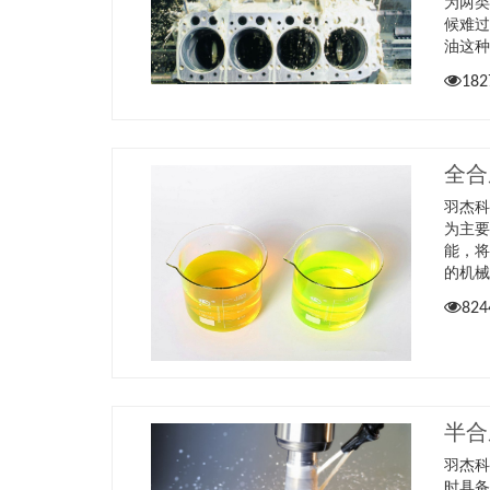
为两
候难
油这
182
全合
羽杰科
为主
能，
的机
824
半合
羽杰
时具