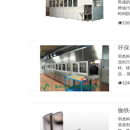
而成
种油
时间
110
环保
羽杰科
洗剂
锌、镁
品，,
124
铷铁
羽杰
添加