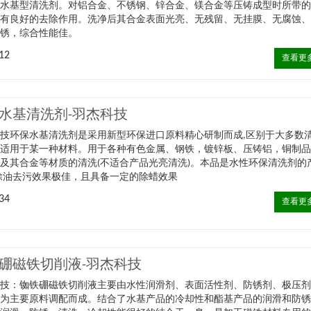
的水基型清洗剂。对铝合金、不锈钢、锌合金、镁合金等压铸成型时所带
污有良好的去除作用。洗净后其合金表面光亮、无残留、无挂膜、无腐蚀
防锈，综合性能佳。
12
查看更
水基清洗剂-羽杰科技
技环保水基清洗剂是采用新型环保进口原料精心研制而成,区别于大多数
只适用于某一种材料。用于各种有色金属、钢铁，镀锌板、压铸铝，铜制
及其合金等材质的清洗(不适合产品光亮清洗)。本品是水性环保清洗剂的
除油去污效果极佳，且具备一定的除蜡效果
34
查看更
硼磁铁切削液-羽杰科技
科技：铷铁硼磁铁切削液主要由水性润滑剂、表面活性剂、防锈剂、极压
剂为主要原料调配而成。结合了水基产品的冷却性和酯基产品的润滑和防