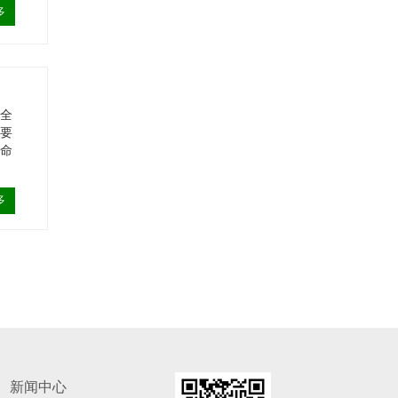
多
，全
需要
寿命
多
新闻中心