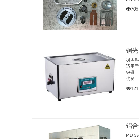
705
铜光
羽杰
适用
铍铜
优良
121
铝合
MLJ