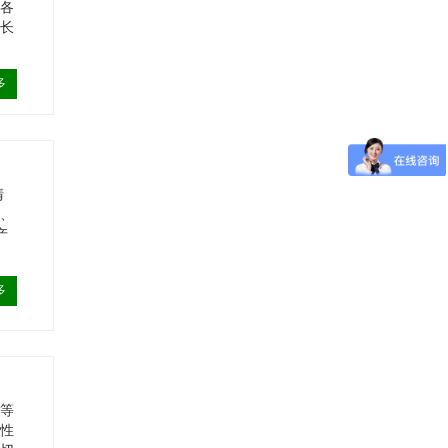
的各
、长
多
清
品、
产
多
剂等
锈性