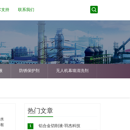
术支持
联系我们
液
防锈保护剂
无人机幕墙清洗剂
热门文章
的水
污有
1
铝合金切削液-羽杰科技