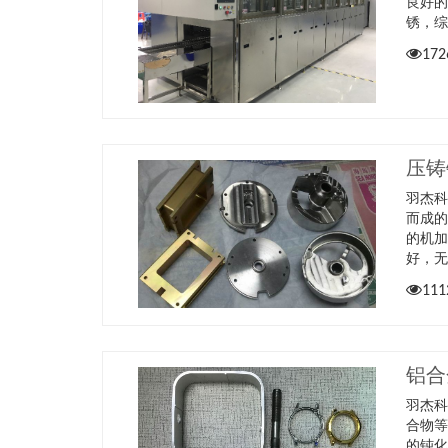
良好
锈，
172
压铸
羽杰
而成
的机
好，
111
铝合
羽杰科
合物
的钝