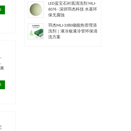
LED蓝宝石衬底清洗剂 MLJ-
6076 - 深圳羽杰科技 水基环
多
保无腐蚀
羽杰MLJ-3380储能热管理清
洗剂｜液冷板液冷管环保清
洗方案
用。
铜、
效果
多
配