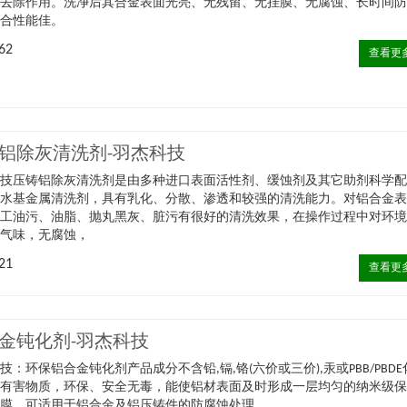
的去除作用。洗净后其合金表面光亮、无残留、无挂膜、无腐蚀、长时间
综合性能佳。
62
查看更
铝除灰清洗剂-羽杰科技
科技压铸铝除灰清洗剂是由多种进口表面活性剂、缓蚀剂及其它助剂科学
的水基金属清洗剂，具有乳化、分散、渗透和较强的清洗能力。对铝合金
加工油污、油脂、抛丸黑灰、脏污有很好的清洗效果，在操作过程中对环
无气味，无腐蚀，
21
查看更
金钝化剂-羽杰科技
技：环保铝合金钝化剂产品成分不含铅,镉,铬(六价或三价),汞或PBB/PBDE
等有害物质，环保、安全无毒，能使铝材表面及时形成一层均匀的纳米级
化膜，可适用于铝合金及铝压铸件的防腐蚀处理，