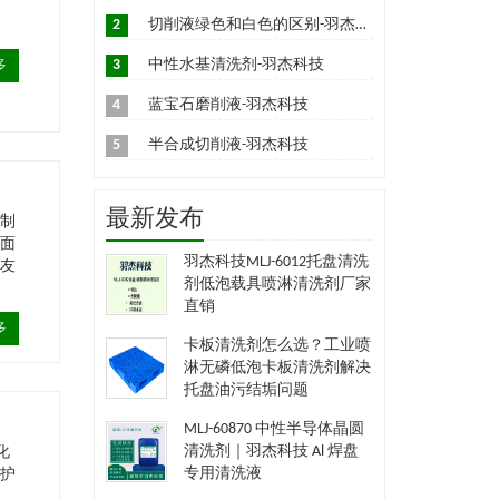
防
2
切削液绿色和白色的区别-羽杰科技
3
中性水基清洗剂-羽杰科技
多
4
蓝宝石磨削液-羽杰科技
5
半合成切削液-羽杰科技
最新发布
配制
表面
羽杰科技MLJ-6012托盘清洗
境友
剂低泡载具喷淋清洗剂厂家
直销
多
卡板清洗剂怎么选？工业喷
淋无磷低泡卡板清洗剂解决
托盘油污结垢问题
MLJ-60870 中性半导体晶圆
清洗剂｜羽杰科技 Al 焊盘
化
专用清洗液
保护