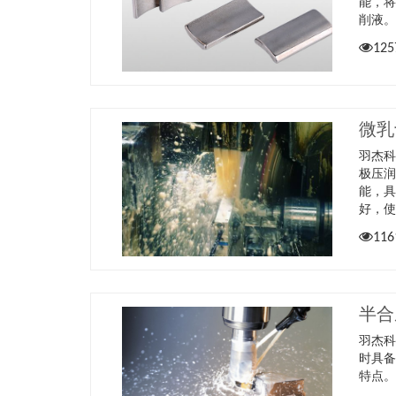
能，
削液
125
微乳
羽杰
极压
能，
好，使
116
半合
羽杰
时具
特点