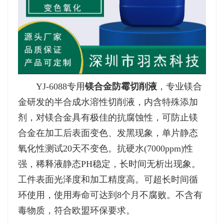
YJ
-6088
专用
镁合金防霉切削液
，专业镁合
金研发的半合成水溶性切削液，内含特殊添加
剂，对镁合金具有极佳的抗腐蚀性，可防止镁
合金在加工后表面变色、发黑现象，单片静态
氧化性测试
20
天不变色。抗硬水
(7000ppm)
性
强，稀释液静态
PH
稳定，长时间无析出现象。
工件表面光泽度和加工精度高。可超长时间循
环使用，使用寿命可达到
8
个月不腐败。不含有
毒物质，符合欧盟环保要求。