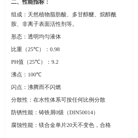
二、性能指标：
组成：天然植物脂肪酸、多甘醇醚、烷醇酰
胺、非离子表面活性剂等。
形态：透明均匀液体
比重（
25
℃
）：
0.98
PH
值（
25
℃
）：
9.2
沸点：
100
℃
闪点：沸腾而不闪燃
分散性：在水性体系可按任何比例分散
防锈性能：铸铁屑
0
级（
DIN50014
）
腐蚀性能：镁合金单片
20
天不变色，合格