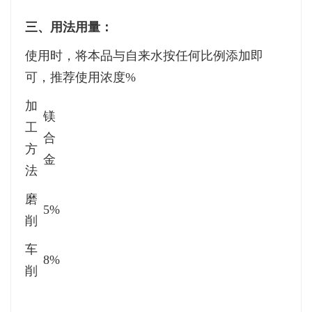
三、用法用量：
使用时，将本品与自来水按任何比例添加即
可，推荐使用浓度
%
加
镁
工
合
方
金
法
磨
5%
削
车
8%
削