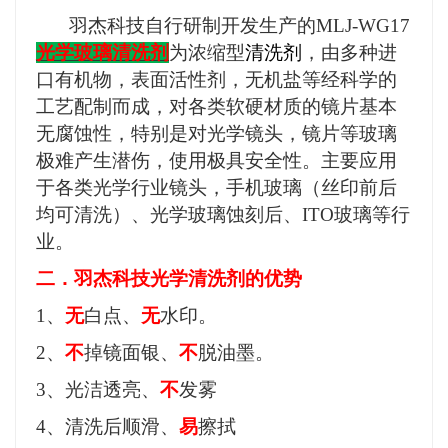
羽杰科技自行研制开发生产的MLJ-WG17
光学玻璃清洗剂
为浓缩型
清洗剂
，由多种进
口有机物，表面活性剂，无机盐等经科学的
工艺配制而成，对各类软硬材质的镜片基本
无腐蚀性，特别是对光学镜头，镜片等玻璃
极难产生潜伤，使用极具安全性。主要应用
于各类光学行业镜头，手机玻璃（丝印前后
均可清洗）、光学玻璃蚀刻后、ITO玻璃等行
业。
二．
羽杰科技
光学
清洗剂的优势
1、
无
白点、
无
水印。
2、
不
掉镜面银、
不
脱油墨。
3、光洁透亮、
不
发雾
4、清洗后顺滑、
易
擦拭