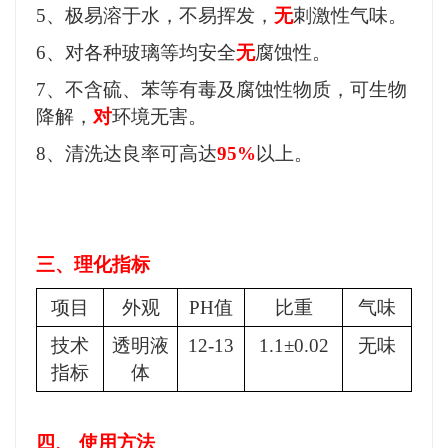
5、极易溶于水，不易挥发，
无
刺激性气味。
6、对各种玻璃等均安全
无
腐蚀性。
7、不含硫、苯等有毒及腐蚀性物质，可生物
降解，
对
环境无害。
8、清洗达良率可高达
95%
以上。
三、理化指标
项目
外观
PH值
比重
气味
技术
透明液
12-13
1.1±0.02
无味
指标
体
四、
使用方法